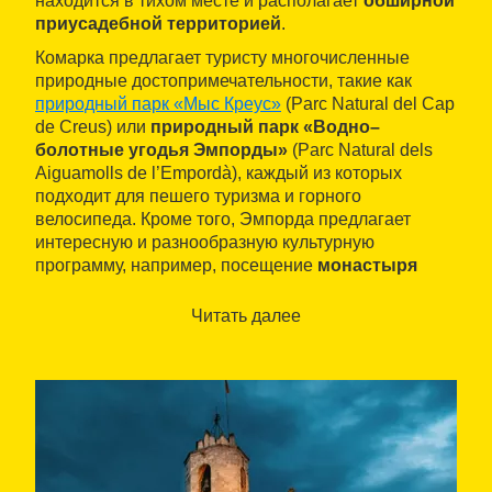
находится в тихом месте и располагает
обширной
приусадебной территорией
.
Комарка предлагает туристу многочисленные
природные достопримечательности, такие как
природный парк «Мыс Креус»
(Parc Natural del Cap
de Creus) или
природный парк «Водно–
болотные угодья Эмпорды»
(Parc Natural dels
Aiguamolls de l’Empordà), каждый из которых
подходит для пешего туризма и горного
велосипеда. Кроме того, Эмпорда предлагает
интересную и разнообразную культурную
программу, например, посещение
монастыря
Сан-Пере-де-Родес
, дольменов и цитадели Росас
или греко-римских селений Эмпориона.
Читать далее