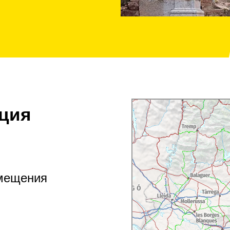
ция
змещения