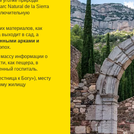
м уголке природы
arc Natural de la Sierra
сключительную
их материалов, как
 выходит в сад, а
нными арками и
эпох.
 массу информации о
и, как пещера, в
енный госпиталь.
стница к Богу»), месту
тому жилищу