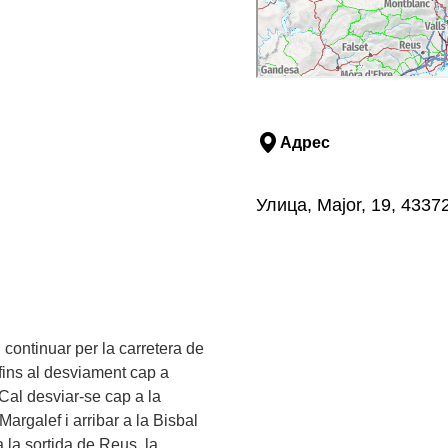
Адрес
Улица, Major, 19, 4337
 continuar per la carretera de
fins al desviament cap a
Cal desviar-se cap a la
argalef i arribar a la Bisbal
a la sortida de Reus, la