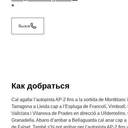
*
Вызов
Как добраться
Cal agafar l’autopista AP-2 fins a la sortida de Montblanc i
Tarragona a Lleida cap a l’Espluga de Francolí, Vimbodí, 
Vallclara i Vilanova de Prades en direcció a Ulldemolins. 
Granadella. Abans d’arribar a Bellaguarda cal anar cap a M
de Falset. També s’hi pot arribar per l’autopista AP-2 fins 