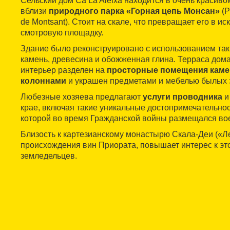
Сельский дом Ca La Aleixa находится в очень красиво
вблизи
природного парка «Горная цепь Монсан»
(P
de Montsant). Стоит на скале, что превращает его в и
смотровую площадку.
Здание было реконструировано с использованием так
камень, древесина и обожженная глина. Терраса дома
интерьер разделен на
просторные помещения каме
колоннами
и украшен предметами и мебелью былых 
Любезные хозяева предлагают
услуги проводника
и
крае, включая такие уникальные достопримечательност
которой во время Гражданской войны размещался во
Близость к картезианскому монастырю Скала-Деи («Ле
происхождения вин Приората, повышает интерес к э
земледельцев.