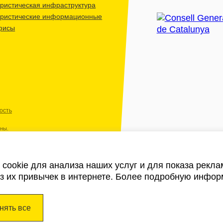
ристическая инфраструктура
уристические информационные
фисы
ость
ены.
cookie для анализа наших услуг и для показа рекл
из их привычек в интернете. Более подробную инфор
нять все