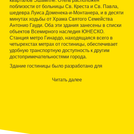
кварталов Эшампле. Отель расположен
поблизости от больницы Св. Креста и Св. Павла,
шедевра Луиса Доменека-и-Монтанера, и в десяти
минутах ходьбы от Храма Святого Семейства
Антонио Гауди. Оба эти здания занесены в списки
объектов Всемирного наследия ЮНЕСКО.
Станция метро Гинардо, находящаяся всего в
четырехстах метрах от гостиницы, обеспечивает
удобную транспортную доступность к другим
достопримечательностями города.
Здание гостиницы было разработано для
путешественников, ценящих уютную
атмосферу
как в деловых, так и в туристических
Читать далее
поездках. Просторные номера гостиницы
оборудованы кондиционером, спутниковым
телевидением, беспроводным доступом в
интернет и отдельной ванной комнатой.