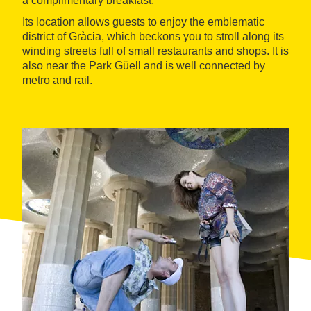
a complimentary breakfast.
Its location allows guests to enjoy the emblematic
district of Gràcia, which beckons you to stroll along its
winding streets full of small restaurants and shops. It is
also near the Park Güell and is well connected by
metro and rail.