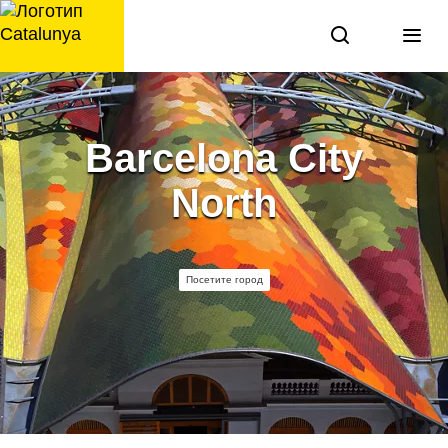
перейти
к
содержанию
Barcelona City
North
Посетите город