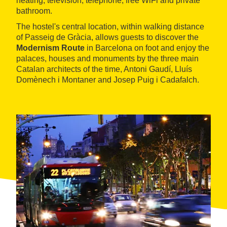
heating, television, telephone, free WiFi and private
bathroom.
The hostel's central location, within walking distance
of Passeig de Gràcia, allows guests to discover the
Modernism Route
in Barcelona on foot and enjoy the
palaces, houses and monuments by the three main
Catalan architects of the time, Antoni Gaudí, Lluís
Domènech i Montaner and Josep Puig i Cadafalch.