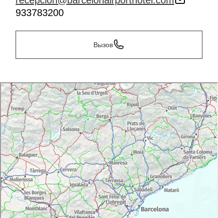
recepcion@barcelonairporthotel.com
933783200
Вызов