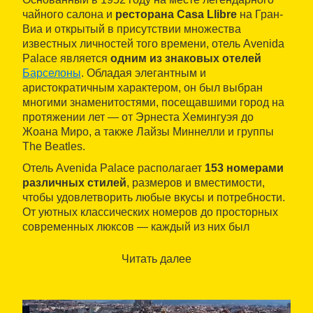
чайного салона и
ресторана Casa Llibre
на Гран-
Виа и открытый в присутствии множества
известных личностей того времени, отель Avenida
Palace является
одним из знаковых отелей
Барселоны
. Обладая элегантным и
аристократичным характером, он был выбран
многими знаменитостями, посещавшими город на
протяжении лет — от Эрнеста Хемингуэя до
Жоана Миро, а также Лайзы Миннелли и группы
The Beatles.
Отель Avenida Palace располагает
153 номерами
различных стилей
, размеров и вместимости,
чтобы удовлетворить любые вкусы и потребности.
От уютных классических номеров до просторных
современных люксов — каждый из них был
тщательно продуман, чтобы обеспечить
комфортное и индивидуальное пребывание.
Читать далее
Обладая
десятилетиями опыта в организации
индивидуальных мероприятий
, отель
предлагает частным лицам и компаниям свои