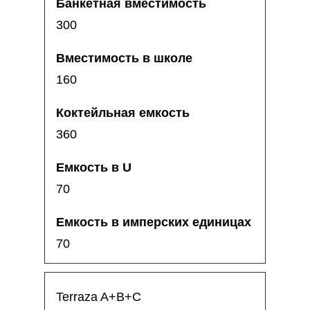
300
160
360
70
70
Terraza A+B+C