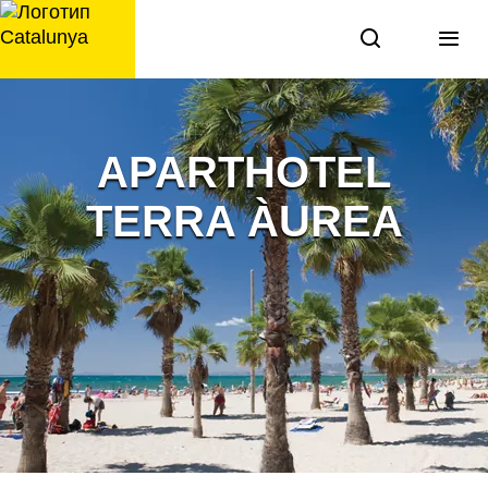
перейти
к
содержанию
APARTHOTEL
TERRA ÀUREA