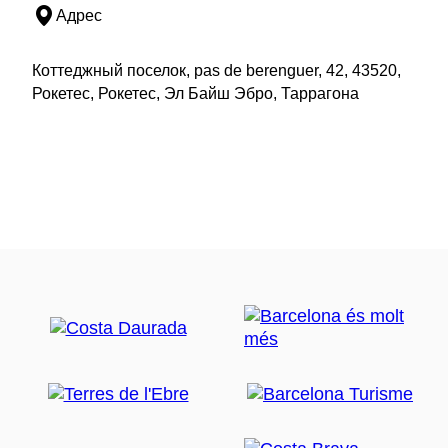
Адрес
Коттеджный поселок, pas de berenguer, 42, 43520,
Рокетес, Рокетес, Эл Байш Эбро, Таррагона