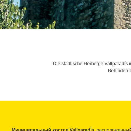
Die städtische Herberge Vallparadís i
Behinderun
Муниципальный хостел Vallparadís
, расположенны