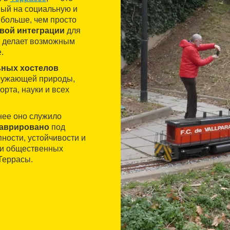
нный на социальную и
 больше, чем просто
вой интеграции
для
а делает возможным
.
ьных хостелов
ружающей природы,
орта, науки и всех
анее оно служило
таврировано
под
ности, устойчивости и
 и общественных
Террасы.