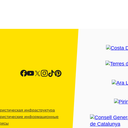
ристическая инфраструктура
уристические информационные
фисы