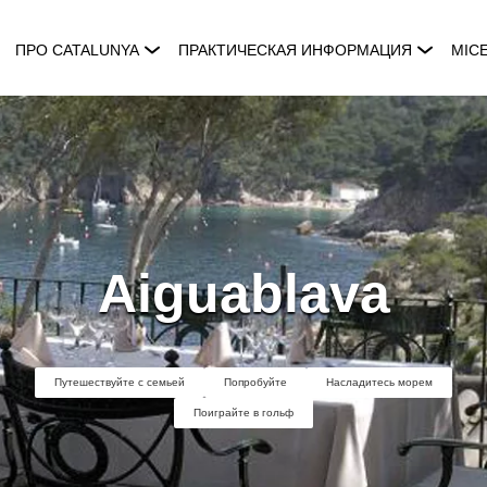
ПРО CATALUNYA
ПРАКТИЧЕСКАЯ ИНФОРМАЦИЯ
MIC
Aiguablava
Путешествуйте с семьей
Попробуйте
Насладитесь морем
Поиграйте в гольф