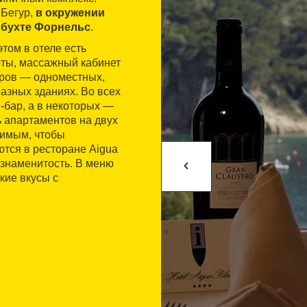
 Бегур,
в окружении
й бухте Форнельс
.
том в отеле есть
оты, массажный кабинет
еров — одноместных,
азных зданиях. Во всех
-бар, а в некоторых —
ть апартаментов на двух
димым, чтобы
ются в ресторане Aigua
 знаменитость. В меню
ие вкусы с