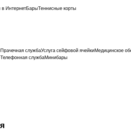
 в Интернет
Бары
Теннисные корты
е
Прачечная служба
Услуга сейфовой ячейки
Медицинское об
)
Телефонная служба
Минибары
я