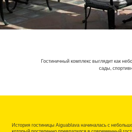
Гостиничный комплекс выглядит как небо
сады, спортивн
История гостиницы Aiguablava начиналась с небольшо
который постепенно превратился в современный гост