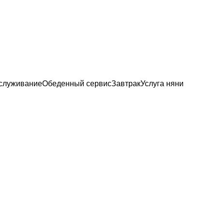
служивание
Обеденный сервис
Завтрак
Услуга няни