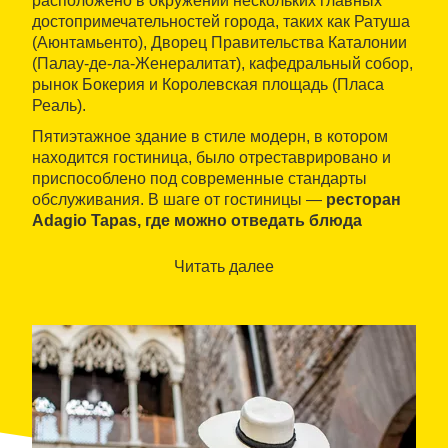
расположено в окружении нескольких главных
достопримечательностей города, таких как Ратуша
(Аюнтамьенто), Дворец Правительства Каталонии
(Палау-де-ла-Женералитат), кафедральный собор,
рынок Бокерия и Королевская площадь (Пласа
Реаль).
Пятиэтажное здание в стиле модерн, в котором
находится гостиница, было отреставрировано и
приспособлено под современные стандарты
обслуживания. В шаге от гостиницы —
ресторан
Adagio Tapas, где можно отведать блюда
высокой кухни
в непринужденной и слегка
бунтарской обстановке. Ресторан работает под
Читать далее
началом шеф-повара Жорди Эрреры,
получившего гастрономическую премию Надаля в
2005 году и мишленовскую звезду за барселонский
ресторан Manairó.