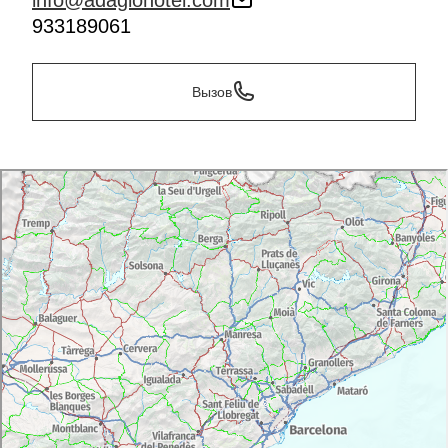
info@adagiohotel.com
933189061
Вызов