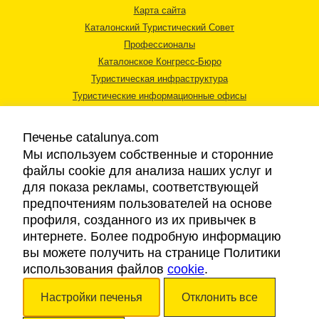
Карта сайта
Каталонский Туристический Совет
Профессионалы
Каталонское Конгресс-Бюро
Туристическая инфраструктура
Туристические информационные офисы
Печенье catalunya.com
Мы используем собственные и сторонние
файлы cookie для анализа наших услуг и
для показа рекламы, соответствующей
Правовая информация
предпочтениям пользователей на основе
Политика конфиденциальности
профиля, созданного из их привычек в
Cookies
интернете. Более подробную информацию
Доступность
вы можете получить на странице Политики
использования файлов
cookie
.
Авторские права © 2026. Каталонский Туристический Совет. Все права
Настройки печенья
Отклонить все
защищены.