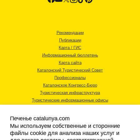
Рекомендации
Публикации
Карта / ГИС
Информационный бюллетень
Карта сайта
Каталонский Туристический Совет
Профессионалы
Каталонское Конгресс-Бюро
Туристическая инфраструктура
Туристические информационные офисы
Печенье catalunya.com
Мы используем собственные и сторонние
файлы cookie для анализа наших услуг и