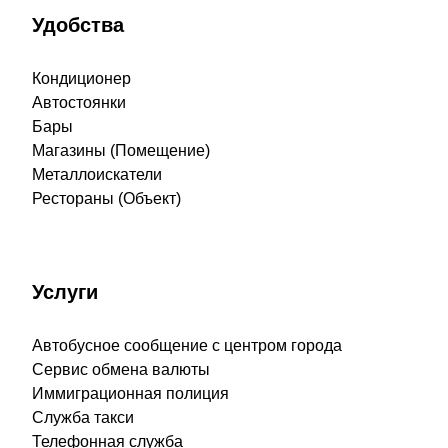
Удобства
Кондиционер
Автостоянки
Бары
Магазины (Помещение)
Металлоискатели
Рестораны (Объект)
Услуги
Автобусное сообщение с центром города
Сервис обмена валюты
Иммиграционная полиция
Служба такси
Телефонная служба