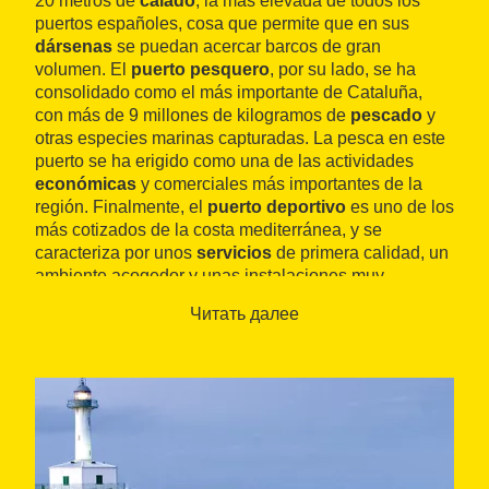
20 metros de
calado
, la más elevada de todos los
puertos españoles, cosa que permite que en sus
dársenas
se puedan acercar barcos de gran
volumen. El
puerto pesquero
, por su lado, se ha
consolidado como el más importante de Cataluña,
con más de 9 millones de kilogramos de
pescado
y
otras especies marinas capturadas. La pesca en este
puerto se ha erigido como una de las actividades
económicas
y comerciales más importantes de la
región. Finalmente, el
puerto deportivo
es uno de los
más cotizados de la costa mediterránea, y se
caracteriza por unos
servicios
de primera calidad, un
ambiente acogedor y unas instalaciones muy
modernas.
Читать далее