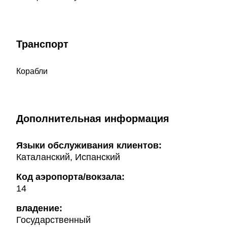
Транспорт
Корабли
Дополнительная информация
Языки обслуживания клиентов:
Каталанский, Испанский
Код аэропорта/вокзала:
14
владение:
Государственный