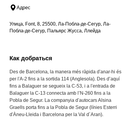
Адрес
Улица, Font, 8, 25500, Ла-Побла-де-Сегур, Ла-
Побла-де-Сегур, Пальярс Жусса, Ллейда
Как добраться
Des de Barcelona, la manera més ràpida d'anar-hi és
per l'A-2 fins a la sortida 114 (Anglesola). Des d’aquí
fins a Balaguer se segueix la C-53, i a l'entrada de
Balaguer la C-13 connecta amb l’N-260 fins a la
Pobla de Segur. La companyia d'autocars Alsina
Graells porta fins a la Pobla de Segur (línies Esterri
d'Àneu-Lleida i Barcelona per la Val d´Aran).