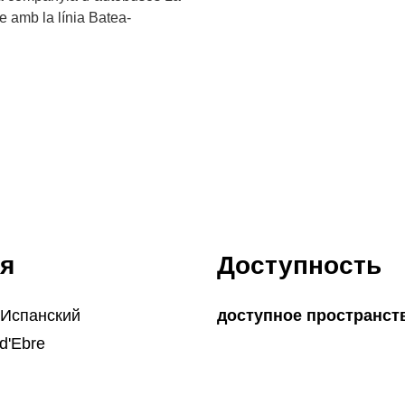
 amb la línia Batea-
я
Доступность
 Испанский
доступное пространст
d'Ebre