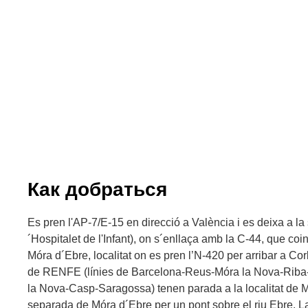
Как добраться
Es pren l'AP-7/E-15 en direcció a València i es deixa a la 
´Hospitalet de l'Infant), on s´enllaça amb la C-44, que coi
Móra d´Ebre, localitat on es pren l’N-420 per arribar a Cor
de RENFE (línies de Barcelona-Reus-Móra la Nova-Riba-
la Nova-Casp-Saragossa) tenen parada a la localitat de M
separada de Móra d´Ebre per un pont sobre el riu Ebre. 