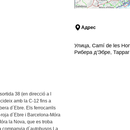
Адрес
Улица, Camí de les Hor
Рибера д'Эбре, Тарра
sortida 38 (en direcció a l
ncideix amb la C-12 fins a
bera d´Ebre. Els ferrocarrils
roja d´Ebre i Barcelona-Móra
óra la Nova, que es troba
La companyia d´autobusos La