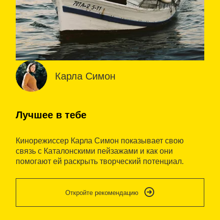
Карла Симон
Лучшее в тебе
В
Кинорежиссер Карла Симон показывает свою
В
связь с Каталонскими пейзажами и как они
к
помогают ей раскрыть творческий потенциал.
П
У
с
Откройте рекомендацию