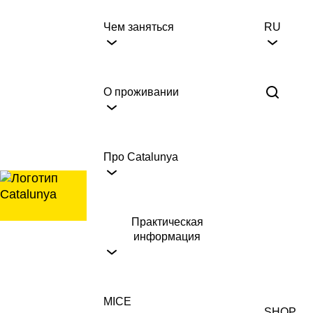
перейти
к
Чем заняться
RU
содержанию
О проживании
Про Catalunya
Практическая
информация
MICE
SHOP