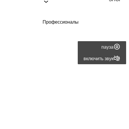
Профессионалы
путеводитель
пауза
по
включить звук
Каталонии