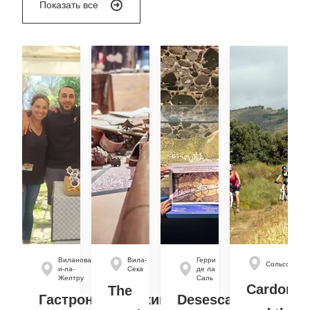
Показать все
Виланова-
Вила-
Герри
Сольсона
и-ла-
Сека
де ла
Желтру
Саль
Cardona
The
Гастрономический
Desescapa’t