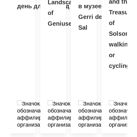
and the
Landscape
день для команд
в музее
Treasure
of
Gerri de la
of
Geniuses
Sal
Solsonès
walking
or
cycling