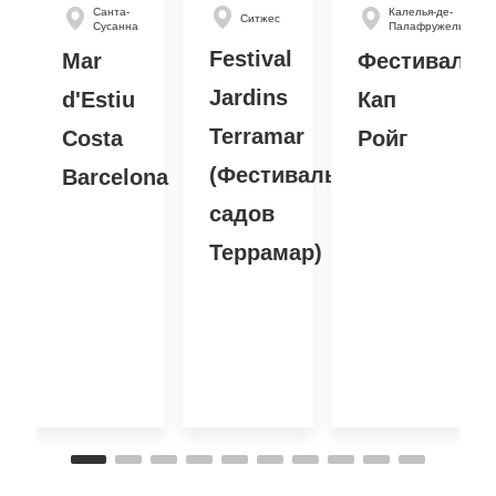
Санта-
Калелья-де-
Ситжес
Сусанна
Палафружель
Festival
Mar
Фестиваль
Jardins
d'Estiu
Кап
Terramar
Costa
Ройг
(Фестиваль
Barcelona
садов
Террамар)