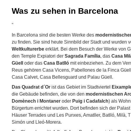
Was zu sehen in Barcelona
"
In Barcelona sind die besten Werke des
modernistischen
zu finden. Sie sind heute Sinnbild der Stadt und wurde
Weltkulturerbe
erklärt. Bei dem Besuch der Werke von Ga
den Temple Expiatori der
Sagrada Família
, das
Casa Mil
Güell
oder das
Casa Batlló
mit einbeziehen. Zu dem Verm
Reus gehören Casa Vicens, Pabellones de la Finca Güell,
Casa Calvet, Casa Bellesguard und Palau Güell.
Das Quadrat d´Or
ist das Gebiet im Stadtviertel
Eixampl
die Gebäude befinden, die von den
modernistischen Arc
Domènech i Montaner
oder
Puig i Cadafalch
) als Wohn
Bürgertum errichtet wurden. Dort befinden sich der Palas
Häuser Terrades und Les Punxes, Amatller, Batlló, Milà,
Simón und Lleó-Morera.