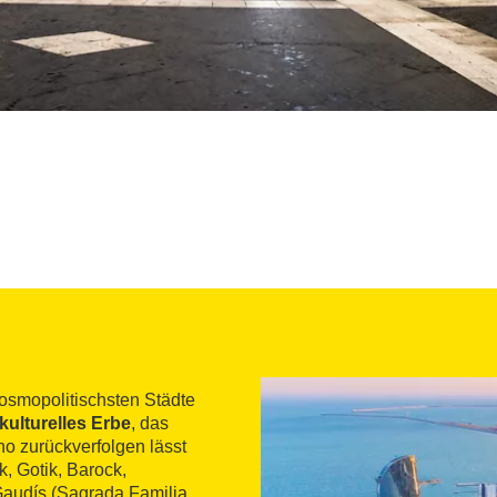
osmopolitischsten Städte
kulturelles Erbe
, das
no zurückverfolgen lässt
, Gotik, Barock,
Gaudís (Sagrada Familia,