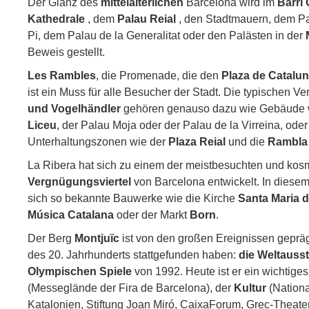
Der Glanz des
mittelalterlichen
Barcelona wird im
Barri 
Kathedrale
, dem
Palau Reial
, den Stadtmauern, dem Pal
Pi, dem Palau de la Generalitat oder den Palästen in der
Beweis gestellt.
Les Rambles
, die Promenade, die den
Plaza de Catalu
ist ein Muss für alle Besucher der Stadt. Die typischen V
und Vogelhändler
gehören genauso dazu wie Gebäude 
Liceu
, der Palau Moja oder der Palau de la Virreina, od
Unterhaltungszonen wie der
Plaza Reial
und die
Rambla 
La Ribera hat sich zu einem der meistbesuchten und kos
Vergnügungsviertel
von Barcelona entwickelt. In diesem 
sich so bekannte Bauwerke wie die Kirche
Santa Maria d
Música Catalana
oder der Markt
Born
.
Der Berg
Montjuïc
ist von den großen Ereignissen gepräg
des 20. Jahrhunderts stattgefunden haben:
die Weltausst
Olympischen Spiele
von 1992. Heute ist er ein wichtige
(Messeglände der Fira de Barcelona), der
Kultur
(Nation
Katalonien, Stiftung Joan Miró, CaixaForum, Grec-Theat