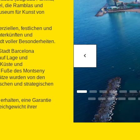
tel, die Ramblas und
useum für Kunst von
rziellen, festlichen und
terkünften und
adt voller Besonderheiten.
 Stadt Barcelona
auf Lage und
 Küste und
 Fuße des Montseny
lätze wurden von den
ischen und strategischen
erhalten, eine Garantie
leichgewicht ihrer