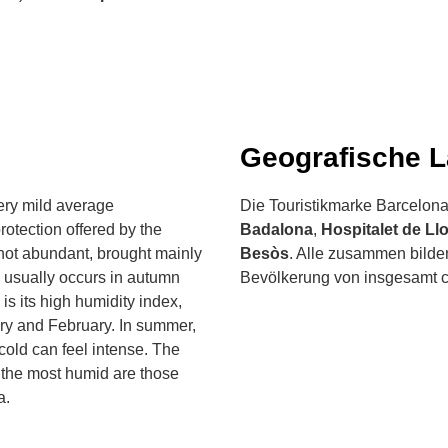
Geografische 
ery mild average
Die Touristikmarke Barcelona
rotection offered by the
Badalona
,
Hospitalet de Ll
 not abundant, brought mainly
Besòs
. Alle zusammen bilden
n usually occurs in autumn
Bevölkerung von insgesamt c
is its high humidity index,
ry and February. In summer,
 cold can feel intense. The
 the most humid are those
a.