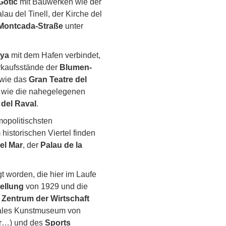
Gòtic
mit Bauwerken wie der
au del Tinell, der Kirche del
Montcada-Straße
unter
nya
mit dem Hafen verbindet,
erkaufsstände der
Blumen-
wie das
Gran Teatre del
er wie die nahegelegenen
del Raval
.
mopolitischsten
historischen Viertel finden
el Mar
, der
Palau de la
t worden, die hier im Laufe
ellung
von 1929 und die
s
Zentrum der Wirtschaft
ales Kunstmuseum von
er…) und des
Sports