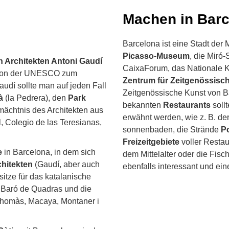
Machen in Bar
Barcelona ist eine Stadt der
Picasso-Museum
, die Miró-
 Architekten Antoni Gaudí
CaixaForum, das Nationale 
n von der UNESCO zum
Zentrum für Zeitgenössisc
udí sollte man auf jeden Fall
Zeitgenössische Kunst von B
à
(la Pedrera), den
Park
bekannten
Restaurants
soll
ächtnis des Architekten aus
erwähnt werden, wie z. B. der
 Colegio de las Teresianas,
sonnenbaden, die Strände
Po
Freizeitgebiete
voller Restau
e
in Barcelona, in dem sich
dem Mittelalter oder die Fis
hitekten
(Gaudí, aber auch
ebenfalls interessant und ei
sitze für das katalanische
t Baró de Quadras und die
 Thomàs, Macaya, Montaner i