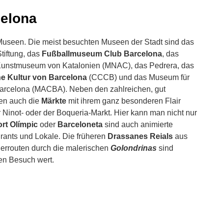
celona
 Museen. Die meist besuchten Museen der Stadt sind das
Stiftung, das
Fußballmuseum Club Barcelona
, das
Kunstmuseum von Katalonien (MNAC), das Pedrera, das
he Kultur von Barcelona
(CCCB) und das Museum für
arcelona (MACBA). Neben den zahlreichen, gut
ten auch die
Märkte
mit ihrem ganz besonderen Flair
 Ninot- oder der Boqueria-Markt. Hier kann man nicht nur
rt Olímpic
oder
Barceloneta
sind auch animierte
rants und Lokale. Die früheren
Drassanes Reials
aus
cherrouten durch die malerischen
Golondrinas
sind
nen Besuch wert.