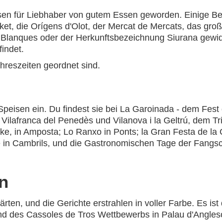
sen für Liebhaber von gutem Essen geworden. Einige Bei
ket, die Orígens d'Olot, der Mercat de Mercats, das gro
s Blanques oder der Herkunftsbezeichnung Siurana gewid
indet.
hreszeiten geordnet sind.
Speisen ein. Du findest sie bei La Garoinada - dem Fest
es, Vilafranca del Penedès und Vilanova i la Geltrú, dem 
ke, in Amposta; Lo Ranxo in Ponts; la Gran Festa de la 
n Cambrils, und die Gastronomischen Tage der Fangsch
n
ten, und die Gerichte erstrahlen in voller Farbe. Es is
nd des Cassoles de Tros Wettbewerbs in Palau d'Anglesol