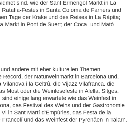
ewidmet sind, wie der Sant Ermengol Markt in La
s Ratafia-Festes in Santa Coloma de Farners und
en Tage der Krake und des Reises in La Ràpita;
a-Markt in Pont de Suert; der Coca- und Mató-
und andere mit eher kulturellen Themen
he Record, der Naturweinmarkt in Barcelona und,
lanova i la Geltrú, die Vijazz Vilafranca, die
s Most oder die Weinlesefeste in Alella, Sitges,
sind einige lang erwartete wie das Weinfest in
agona, das Festival des Weins und der Gastronomie
l Vi in Sant Martí d'Empúries, das Festa de la
 Francolí und das Weinfest der Pyrenäen in Talarn.