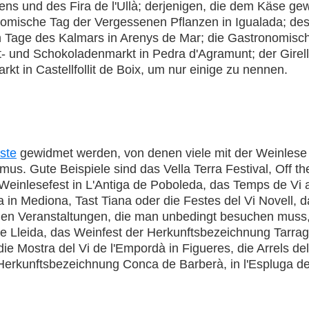
bens und des Fira de l'Ullà; derjenigen, die dem Käse g
nomische Tag der Vergessenen Pflanzen in Igualada; de
n Tage des Kalmars in Arenys de Mar; die Gastronomisch
- und Schokoladenmarkt in Pedra d'Agramunt; der Girell
kt in Castellfollit de Boix, um nur einige zu nennen.
ste
gewidmet werden, von denen viele mit der Weinlese 
us. Gute Beispiele sind das Vella Terra Festival, Off t
inlesefest in L'Antiga de Poboleda, das Temps de Vi a Vi
 in Mediona, Tast Tiana oder die Festes del Vi Novell, da
den Veranstaltungen, die man unbedingt besuchen muss, 
de Lleida, das Weinfest der Herkunftsbezeichnung Tarr
die Mostra del Vi de l'Empordà in Figueres, die Arrels de
 Herkunftsbezeichnung Conca de Barberà, in l'Espluga de