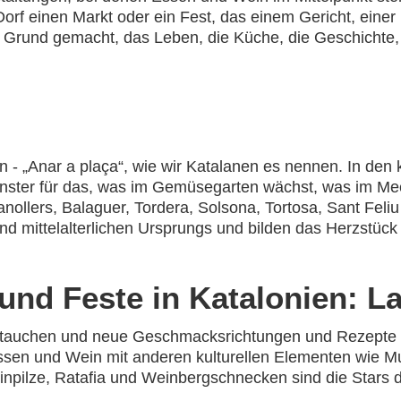
orf einen Markt oder ein Fest, das einem Gericht, einer
 Grund gemacht, das Leben, die Küche, die Geschichte,
en - „Anar a plaça“, wie wir Katalanen es nennen. In de
nster für das, was im Gemüsegarten wächst, was im Mee
anollers, Balaguer, Tordera, Solsona, Tortosa, Sant Feli
sind mittelalterlichen Ursprungs und bilden das Herzstü
nd Feste in Katalonien: L
intauchen und neue Geschmacksrichtungen und Rezepte a
sen und Wein mit anderen kulturellen Elementen wie Mu
einpilze, Ratafia und Weinbergschnecken sind die Stars d