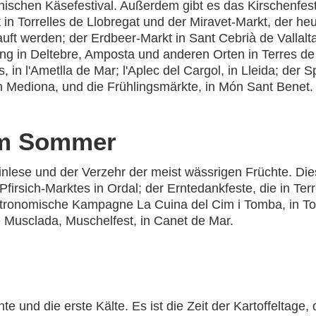
schen Käsefestival. Außerdem gibt es das Kirschenfest 
t in Torrelles de Llobregat und der Miravet-Markt, der h
uft werden; der Erdbeer-Markt in Sant Cebrià de Vallalta;
ng in Deltebre, Amposta und anderen Orten in Terres de 
ts, in l'Ametlla de Mar; l'Aplec del Cargol, in Lleida; de
in Mediona, und die Frühlingsmärkte, in Món Sant Benet.
im Sommer
nlese und der Verzehr der meist wässrigen Früchte. Dies
sich-Marktes in Ordal; der Erntedankfeste, die in Terres 
astronomische Kampagne La Cuina del Cim i Tomba, in To
 Musclada, Muschelfest, in Canet de Mar.
 und die erste Kälte. Es ist die Zeit der Kartoffeltage, 