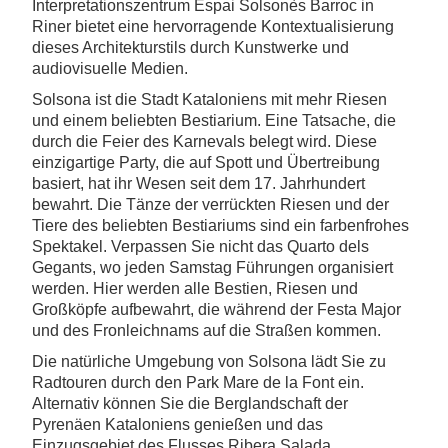
Interpretationszentrum Espai Solsonès Barroc in
Riner bietet eine hervorragende Kontextualisierung
dieses Architekturstils durch Kunstwerke und
audiovisuelle Medien.
Solsona ist die Stadt Kataloniens mit mehr Riesen
und einem beliebten Bestiarium. Eine Tatsache, die
durch die Feier des Karnevals belegt wird. Diese
einzigartige Party, die auf Spott und Übertreibung
basiert, hat ihr Wesen seit dem 17. Jahrhundert
bewahrt. Die Tänze der verrückten Riesen und der
Tiere des beliebten Bestiariums sind ein farbenfrohes
Spektakel. Verpassen Sie nicht das Quarto dels
Gegants, wo jeden Samstag Führungen organisiert
werden. Hier werden alle Bestien, Riesen und
Großköpfe aufbewahrt, die während der Festa Major
und des Fronleichnams auf die Straßen kommen.
Die natürliche Umgebung von Solsona lädt Sie zu
Radtouren durch den Park Mare de la Font ein.
Alternativ können Sie die Berglandschaft der
Pyrenäen Kataloniens genießen und das
Einzugsgebiet des Flusses Ribera Salada