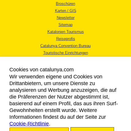
Broschüren
Karten / GIS
Newsletter
Sitemap
Katalonien Tourismus
Reiseprofis
Catalunya Convention Bureau
Touristische Einrichtungen
Tourismusbüros
Cookies von catalunya.com
Wir verwenden eigene und Cookies von
Drittanbietern, um unsere Dienste zu
analysieren und Werbung anzuzeigen, die auf
die Präferenzen der Nutzer abgestimmt ist,
RECHTLICHER HINWEIS
basierend auf einem Profil, das aus ihren Surf-
DATENSCHUTZICHTLINIE
Gewohnheiten erstellt wurde. Weitere
COOKIES
Informationen findest du auf der Seite zur
Cookie-Richtlinie
BARRIEREFREIHEIT
.