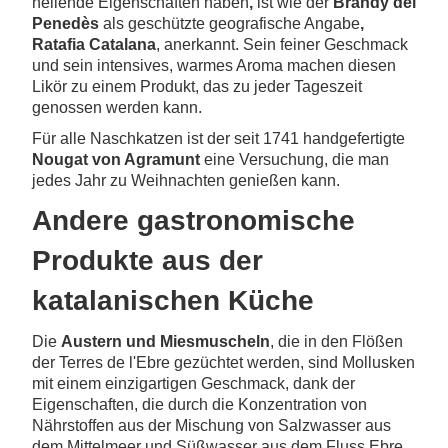
heilende Eigenschaften haben
,
ist wie der
Brandy del
Penedès
als geschützte geografische Angabe
,
Ratafia Catalana
, anerkannt. Sein feiner Geschmack
und sein intensives, warmes Aroma machen diesen
Likör zu einem Produkt, das zu jeder Tageszeit
genossen werden kann.
Für alle Naschkatzen ist der seit 1741 handgefertigte
Nougat von Agramunt
eine Versuchung, die man
jedes Jahr zu Weihnachten genießen kann.
Andere gastronomische
Produkte aus der
katalanischen Küche
Die
Austern und Miesmuscheln
, die in den Flößen
der Terres de l'Ebre gezüchtet werden, sind Mollusken
mit einem einzigartigen Geschmack, dank der
Eigenschaften, die durch die Konzentration von
Nährstoffen aus der Mischung von Salzwasser aus
dem Mittelmeer und Süßwasser aus dem Fluss Ebre