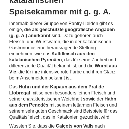
katalanischen
Speisekammer mit g. g. A.
Innerhalb dieser Gruppe von Pantry-Helden gibt es
einige,
die als
geschützte geografische
Angaben
(g. g. A.)
anerkannt
sind
.
Dazu gehören auch
Fleisch- und Wurstwaren, die in der katalanischen
Gastronomie eine herausragende Stellung
einnehmen, wie das
Kalbfleisch aus den
katalanischen
Pyrenäen
, das für seine Zartheit und
differenzierte Qualität bekannt ist, und die
Wurst aus
Vic
, die für ihre intensive rote Farbe und ihren Glanz
beim Anschneiden bekannt ist.
Das
Huhn und der Kapaun aus dem Prat
de
Llobregat
mit seinem besonders feinen Fleisch und
seiner charakteristischen Weichheit
sowie
der
Hahn
aus dem Penedès
mit seinem fettarmen Fleisch und
seinem sehr guten Geschmack sind Beispiele für das
Qualitätsfleisch, das in Katalonien gezüchtet wird.
Wussten Sie, dass die
Calçots von Valls
nach