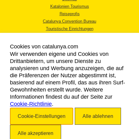
Katalonien Tourismus
Reiseprofis
Catalunya Convention Bureau
Touristische Einrichtungen
Tourismusbüros
Cookies von catalunya.com
Wir verwenden eigene und Cookies von
Drittanbietern, um unsere Dienste zu
analysieren und Werbung anzuzeigen, die auf
die Präferenzen der Nutzer abgestimmt ist,
RECHTLICHER HINWEIS
basierend auf einem Profil, das aus ihren Surf-
DATENSCHUTZICHTLINIE
Gewohnheiten erstellt wurde. Weitere
COOKIES
Informationen findest du auf der Seite zur
Cookie-Richtlinie
BARRIEREFREIHEIT
.
Cookie-Einstellungen
Alle ablehnen
Copyright © 2026. Katalonien Tourismus. Alle Rechte vorbehalten
Alle akzeptieren