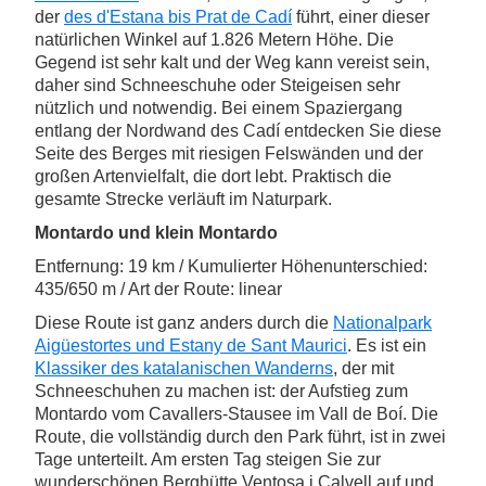
der
des d'Estana bis Prat de Cadí
führt, einer dieser
natürlichen Winkel auf 1.826 Metern Höhe. Die
Gegend ist sehr kalt und der Weg kann vereist sein,
daher sind Schneeschuhe oder Steigeisen sehr
nützlich und notwendig. Bei einem Spaziergang
entlang der Nordwand des Cadí entdecken Sie diese
Seite des Berges mit riesigen Felswänden und der
großen Artenvielfalt, die dort lebt. Praktisch die
gesamte Strecke verläuft im Naturpark.
Montardo und klein Montardo
Entfernung: 19 km / Kumulierter Höhenunterschied:
435/650 m / Art der Route: linear
Diese Route ist ganz anders durch die
Nationalpark
Aigüestortes und Estany de Sant Maurici
. Es ist ein
Klassiker des katalanischen Wanderns
, der mit
Schneeschuhen zu machen ist: der Aufstieg zum
Montardo vom Cavallers-Stausee im Vall de Boí. Die
Route, die vollständig durch den Park führt, ist in zwei
Tage unterteilt. Am ersten Tag steigen Sie zur
wunderschönen Berghütte Ventosa i Calvell auf und