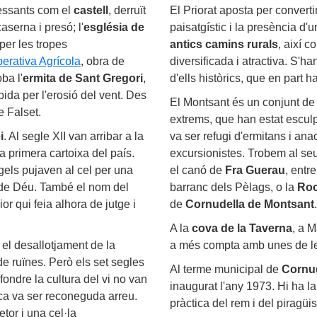
ressants com el
castell
, derruït
El Priorat aposta per convertir
aserna i presó; l'
església de
paisatgístic i la presència d'
per les tropes
antics camins rurals
, així c
erativa Agrícola
, obra de
diversificada i atractiva. S'
ba l'
ermita de Sant Gregori
,
d'ells històrics, que en part 
ida per l'erosió del vent. Des
El Montsant és un conjunt de
e Falset.
extrems, que han estat esculpi
i
. Al segle XII van arribar a la
va ser refugi d'ermitans i ana
 primera cartoixa del país.
excursionistes. Trobem al seu
els pujaven al cel per una
el canó de
Fra Guerau
, entr
a de Déu. També el nom del
barranc dels Pèlags, o la
Roc
ior qui feia alhora de jutge i
de
Cornudella de Montsant
.
A la
cova de la Taverna
, a M
el desallotjament de la
a més compta amb unes de les
e ruïnes. Però els set segles
Al terme municipal de
Cornud
fondre la cultura del vi no van
inaugurat l'any 1973. Hi ha l
rca va ser reconeguda arreu.
pràctica del rem i del piragüi
etor i una cel·la