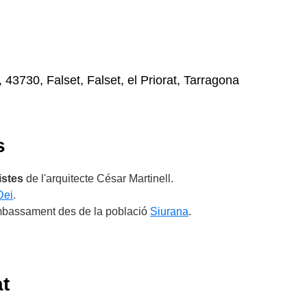
, 43730, Falset, Falset, el Priorat, Tarragona
s
istes
de l'arquitecte César Martinell.
Dei
.
'embassament des de la població
Siurana
.
at