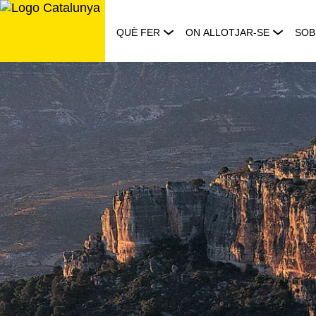
Saltar
al
QUÈ FER
ON ALLOTJAR-SE
SOB
contingut