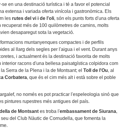
-se en una destinació turística i té a favor el potencial
una extensa i variada oferta vinícola i gastronòmica. Els
om les
rutes del vi i de l'oli
, són els punts forts d'una oferta
han recuperat més de 100 quilòmetres de camins, molts
havien desaparegut sota la vegetació.
 formacions muntanyenques compactes i de perfils
des al llarg dels segles per l'aigua i el vent. Durant anys
coretes, i actualment és la destinació favorita de molts
 interior racons d'una bellesa paisatgística colpidora com
e la Serra de la Plena i la de Montsant; el
Toll de l'Ou
, al
a Corbatera
, que és el cim més alt i està sobre el poble
argalef, no només es pot practicar l'espeleologia sinó que
 pintures rupestres més antigues del país.
ella de Montsant
es troba l'
embassament de Siurana
,
a seu del Club Nàutic de Cornudella, que fomenta la
sme.