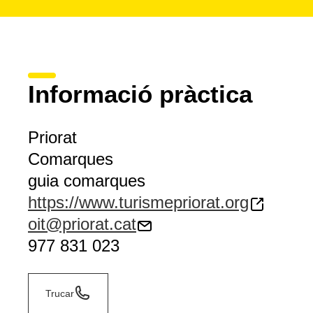
Informació pràctica
Priorat
Comarques
guia comarques
https://www.turismepriorat.org
oit@priorat.cat
977 831 023
Trucar