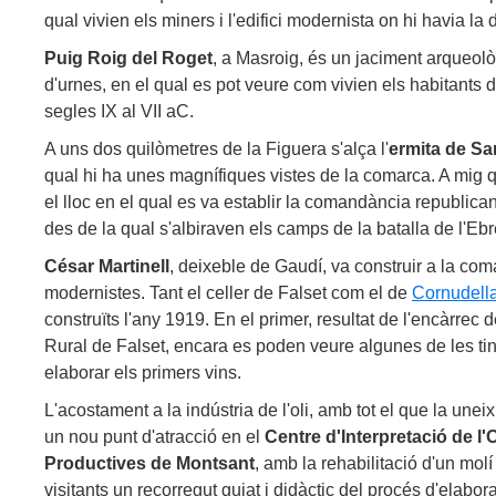
qual vivien els miners i l'edifici modernista on hi havia la d
Puig Roig del Roget
, a Masroig, és un jaciment arqueolò
d'urnes, en el qual es pot veure com vivien els habitants 
segles IX al VII aC.
A uns dos quilòmetres de la Figuera s'alça l'
ermita de Sa
qual hi ha unes magnífiques vistes de la comarca. A mig q
el lloc en el qual es va establir la comandància republica
des de la qual s'albiraven els camps de la batalla de l'Ebr
César Martinell
, deixeble de Gaudí, va construir a la com
modernistes. Tant el celler de Falset com el de
Cornudell
construïts l'any 1919. En el primer, resultat de l'encàrrec d
Rural de Falset, encara es poden veure algunes de les ti
elaborar els primers vins.
L'acostament a la indústria de l'oli, amb tot el que la unei
un nou punt d'atracció en el
Centre d'Interpretació de l'
Productives de Montsant
, amb la rehabilitació d'un molí
visitants un recorregut guiat i didàctic del procés d'elaborac