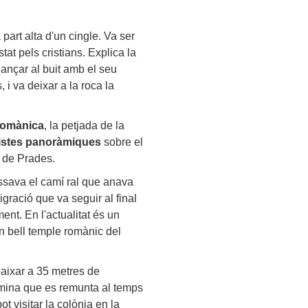
part alta d'un cingle. Va ser
at pels cristians. Explica la
lançar al buit amb el seu
 i va deixar a la roca la
romànica
, la petjada de la
istes panoràmiques
sobre el
 de Prades.
assava el camí ral que anava
igració que va seguir al final
ent. En l'actualitat és un
n bell temple romànic del
baixar a 35 metres de
t mina que es remunta al temps
t visitar la colònia en la