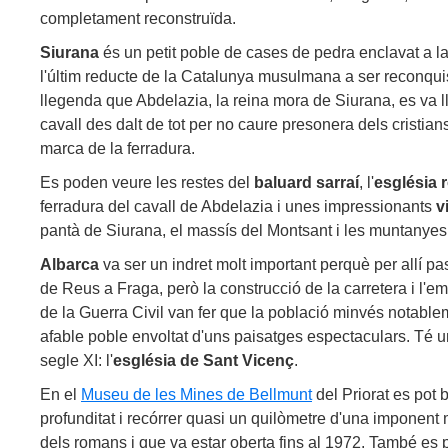
completament reconstruïda.
Siurana
és un petit poble de cases de pedra enclavat a la 
l'últim reducte de la Catalunya musulmana a ser reconquist
llegenda que Abdelazia, la reina mora de Siurana, es va l
cavall des dalt de tot per no caure presonera dels cristians,
marca de la ferradura.
Es poden veure les restes del
baluard sarraí
, l'
església 
ferradura del cavall de Abdelazia i unes impressionants
v
pantà de Siurana, el massís del Montsant i les muntanyes
Albarca
va ser un indret molt important perquè per allí p
de Reus a Fraga, però la construcció de la carretera i l'em
de la Guerra Civil van fer que la població minvés notablem
afable poble envoltat d'uns paisatges espectaculars. Té u
segle XI: l'
església de Sant Vicenç
.
En el
Museu de les Mines de Bellmunt
del Priorat es pot 
profunditat i recórrer quasi un quilòmetre d'una imponen
dels romans i que va estar oberta fins al 1972. També es po