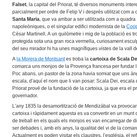
Falset
, la capital del Priorat, té diversos monuments inte
parcialment per ordre de Felip V i després utilitzat com a c
Santa Maria
, que va arribar a ser utilitzada com a quadra 
napoleòniques, o el singular edifici modernista de la
Coop
Cèsar Martinell. A un quilòmetre i mig de la població es tro
protegida sota una gran roca vermella, curiosament esculp
del seu mirador hi ha unes magnífiques vistes de la vall d
A
la Morera de Montsant
es troba la
cartoixa de Scala De
comarca uns monjos de la Provença francesa per fundar la
Poc abans, un pastor de la zona havia somiat que uns àng
escala, d'aquí el nom que li van posar: Scala Dei, escal
Priorat prové de la fundació de la cartoixa, ja que era el pr
governador.
L'any 1835 la desamortització de Mendizábal va provocar 
cartoixa i ràpidament aquesta es va convertir en un munt d
de treball en els quals els monjos es van encarregar de di
ser debades i, amb els anys, la qualitat del vi de la coma
Actualment es poden visitar els claustres, l'església, el ref