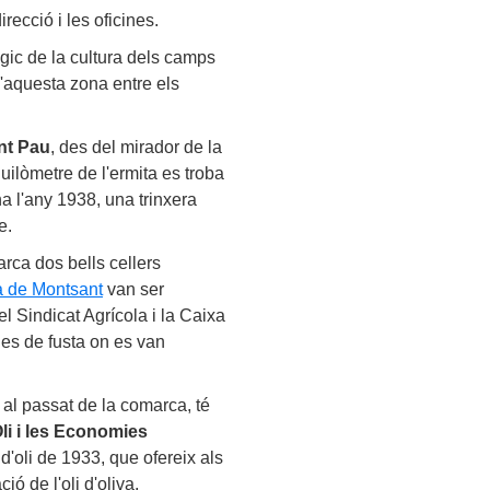
irecció i les oficines.
gic de la cultura dels camps
d'aquesta zona entre els
nt Pau
, des del mirador de la
uilòmetre de l'ermita es troba
na l'any 1938, una trinxera
e.
arca dos bells cellers
a de Montsant
van ser
el Sindicat Agrícola i la Caixa
nes de fusta on es van
x al passat de la comarca, té
Oli i les Economies
 d'oli de 1933, que ofereix als
ió de l'oli d'oliva.