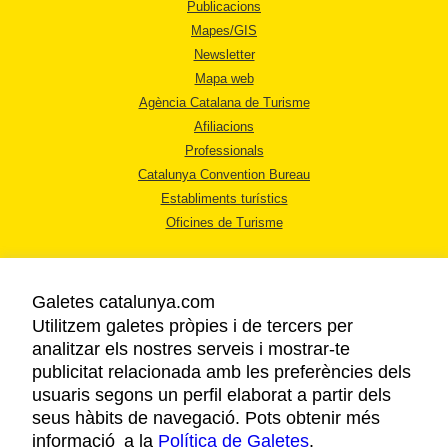
Publicacions
Mapes/GIS
Newsletter
Mapa web
Agència Catalana de Turisme
Afiliacions
Professionals
Catalunya Convention Bureau
Establiments turístics
Oficines de Turisme
Galetes catalunya.com
Utilitzem galetes pròpies i de tercers per
analitzar els nostres serveis i mostrar-te
AVÍS LEGAL
publicitat relacionada amb les preferències dels
POLÍTICA DE PRIVACITAT
usuaris segons un perfil elaborat a partir dels
COOKIES
seus hàbits de navegació. Pots obtenir més
informació a la
Política de Galetes
ACCESSIBILITAT
.