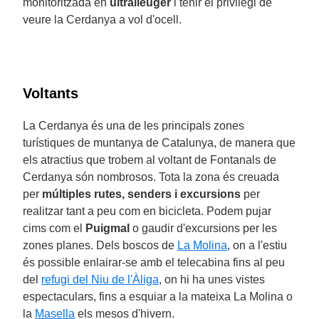
monitoritzada en
ultralleuger
i tenir el privilegi de
veure la Cerdanya a vol d'ocell.
Voltants
La Cerdanya és una de les principals zones
turístiques de muntanya de Catalunya, de manera que
els atractius que trobem al voltant de Fontanals de
Cerdanya són nombrosos. Tota la zona és creuada
per
múltiples rutes, senders i excursions
per
realitzar tant a peu com en bicicleta. Podem pujar
cims com el
Puigmal
o gaudir d'excursions per les
zones planes. Dels boscos de
La Molina
, on a l'estiu
és possible enlairar-se amb el telecabina fins al peu
del
refugi del Niu de l'Àliga
, on hi ha unes vistes
espectaculars, fins a esquiar a la mateixa La Molina o
la
Masella
els mesos d'hivern.