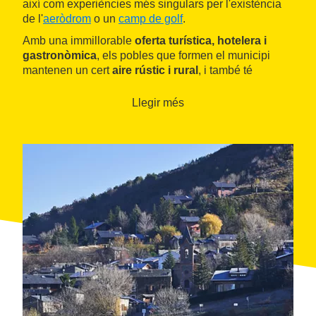
així com experiències més singulars per l'existència
de l'
aeròdrom
o un
camp de golf
.
Amb una immillorable
oferta turística, hotelera i
gastronòmica
, els pobles que formen el municipi
mantenen un cert
aire rústic i rural
, i també té
diversos punts d'interès patrimonial i històric, amb
boniques
ermites i esglésies per visitar
.
Llegir més