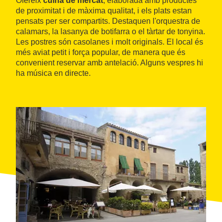
Ofereix
cuina de mercat
, elaborada amb productes
de proximitat i de màxima qualitat, i els plats estan
pensats per ser compartits. Destaquen l'orquestra de
calamars, la lasanya de botifarra o el tàrtar de tonyina.
Les postres són casolanes i molt originals. El local és
més aviat petit i força popular, de manera que és
convenient reservar amb antelació. Alguns vespres hi
ha música en directe.