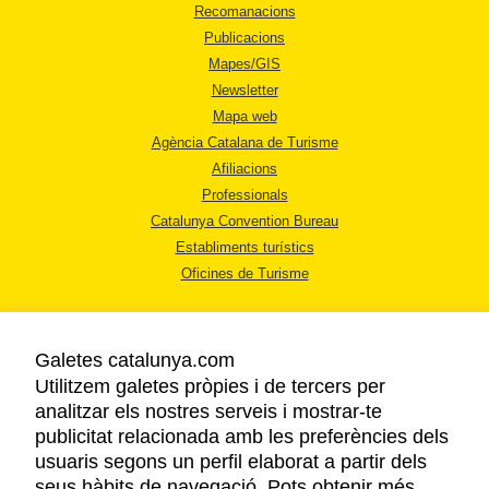
Recomanacions
Publicacions
Mapes/GIS
Newsletter
Mapa web
Agència Catalana de Turisme
Afiliacions
Professionals
Catalunya Convention Bureau
Establiments turístics
Oficines de Turisme
Galetes catalunya.com
Utilitzem galetes pròpies i de tercers per
analitzar els nostres serveis i mostrar-te
AVÍS LEGAL
publicitat relacionada amb les preferències dels
POLÍTICA DE PRIVACITAT
usuaris segons un perfil elaborat a partir dels
COOKIES
seus hàbits de navegació. Pots obtenir més