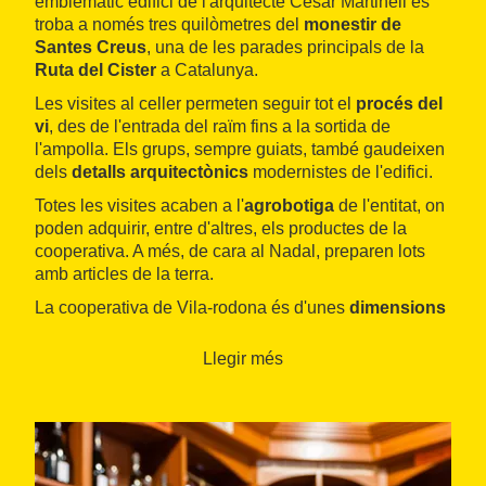
emblemàtic edifici de l'arquitecte Cèsar Martinell es
troba a només tres quilòmetres del
monestir de
Santes Creus
, una de les parades principals de la
Ruta del Cister
a Catalunya.
Les visites al celler permeten seguir tot el
procés del
vi
, des de l'entrada del raïm fins a la sortida de
l'ampolla. Els grups, sempre guiats, també gaudeixen
dels
detalls arquitectònics
modernistes de l'edifici.
Totes les visites acaben a l'
agrobotiga
de l'entitat, on
poden adquirir, entre d'altres, els productes de la
cooperativa. A més, de cara al Nadal, preparen lots
amb articles de la terra.
La cooperativa de Vila-rodona és d'unes
dimensions
immenses
des de tots els punts de vista. La seva
fundació data del 1919
i les seves instal·lacions
Llegir més
estan formades per diverses construccions.
Destaca la
façana modernista
, construïda aquell
mateix any, i que presenta la típica imatge de
maó
d'obra vista i ceràmica
que l'arquitecte va deixar a
gran part dels seus edificis.