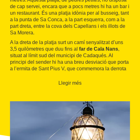
de cap servei, encara que a pocs metres hi ha un bar i
un restaurant. És una platja idònia per al busseig, tant
a la punta de Sa Conca, a la part esquerra, com a la
part dreta, entre la cova dels Capellans i els illots de
Sa Morera.
A la dreta de la platja surt un camí senyalitzat d’uns
3,5 quilòmetres que duu fins al
far de Cala Nans
,
situat al límit sud del municipi de Cadaqués. Al
principi del sender hi ha una breu desviació que porta
a l’ermita de Sant Pius V, que commemora la derrota
dels turcs a la batalla de Lepant. Durant la ruta es
passa per un bonic pont de pedra i s’obtenen unes
Llegir més
excel·lents panoràmiques de la població, amb les
seves cases blanques reflectides en el blau del mar, i
del cap de Creus. Just darrere de la cala surt una
bonica carretera que serpenteja per l’interior del cap
de Creus fins a arribar a la població de Roses.