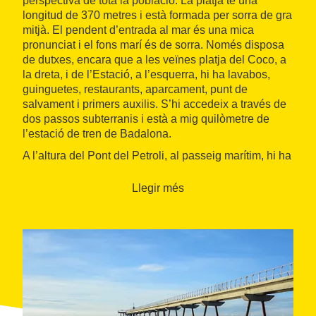
perspectiva de tota la població. La platja té una
longitud de 370 metres i està formada per sorra de gra
mitjà. El pendent d’entrada al mar és una mica
pronunciat i el fons marí és de sorra. Només disposa
de dutxes, encara que a les veïnes platja del Coco, a
la dreta, i de l’Estació, a l’esquerra, hi ha lavabos,
guinguetes, restaurants, aparcament, punt de
salvament i primers auxilis. S’hi accedeix a través de
dos passos subterranis i està a mig quilòmetre de
l’estació de tren de Badalona.
A l’altura del Pont del Petroli, al passeig marítim, hi ha
la
fàbrica d’Anís del Mono
, fundada el 1868. A
l’interior de la fàbrica destaquen les sales de
Llegir més
destil·lació, d’estil modernista. Es pot visitar a través
del Museu de Badalona.