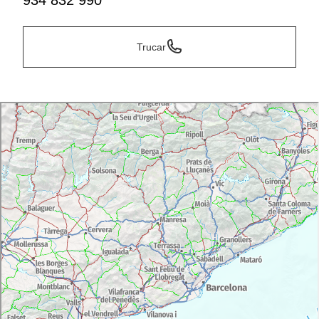
934 832 990
Trucar