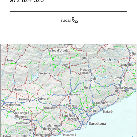
972 624 520
Trucar