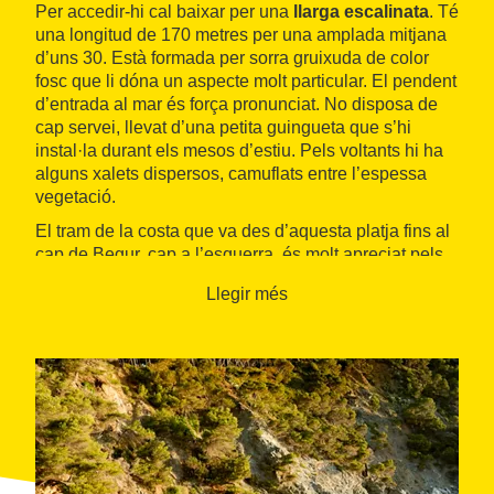
Per accedir-hi cal baixar per una
llarga escalinata
. Té
una longitud de 170 metres per una amplada mitjana
d’uns 30. Està formada per sorra gruixuda de color
fosc que li dóna un aspecte molt particular. El pendent
d’entrada al mar és força pronunciat. No disposa de
cap servei, llevat d’una petita guingueta que s’hi
instal·la durant els mesos d’estiu. Pels voltants hi ha
alguns xalets dispersos, camuflats entre l’espessa
vegetació.
El tram de la costa que va des d’aquesta platja fins al
cap de Begur, cap a l’esquerra, és molt apreciat pels
bussejadors, especialmen els voltants de l’
illa Negra
i
Llegir més
de la cova del Diable. Cap a la dreta hi ha un camí de
ronda que duu fins al petit port privat de Fornells.