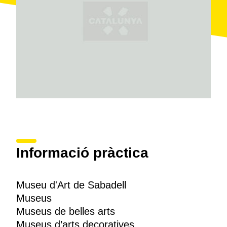
situat a la casa-fàbrica Turull
, un palauet que havia
pertangut a la família Turull Sallent. Així, el visitant del
museu també es pot fer una idea de l'ambient burgès
propi dels inicis de la industrialització.
Finalment, el museu disposa d'una
biblioteca
especialitzada en llibres d'art
, principalment local, i
també d'un centre de documentació per a estudiants i
especialistes. La capacitat del museu és de 35
persones i l'entrada és gratuïta.
Informació pràctica
Museu d'Art de Sabadell
Museus
Museus de belles arts
Museus d’arts decoratives