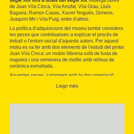
segle XIX fins a finals del segle XX
. Alberga obres
de Joan Vila Cinca, Vila Arrufat, Vila Grau, Lluís
Bagaria, Ramon Casas, Xavier Nogués, Gimeno,
Joaquim Mir i Vila Puig, entre d'altres.
La política d'adquisicions del museu també considera
les peces que contribueixen a explicar el procés de
treball o l'entorn social d'aquests autors. Per aquest
motiu es va fer amb dos elements de l'estudi del pintor
Joan Vila Cinca: un moble llibreria-sofà de fusta de
noguera i una xemeneia de motlle amb relleus de
ceràmica esmaltada.
Aquestes peces, juntament amb la documentació
gràfica que es conserva de l'autor, permeten oferir una
Llegir més
visió aproximada del que era l'obrador d'un pintor de
renom a cavall entre els segles XIX i XX, en alguns
aspectes molt allunyat del que actualment entenem
com l'estudi d'un artista.
Però també tenen interès el propi edifici i els seus
salons, que s'han conservat de manera similar a quan
es van crear, a principis del segle XIX. El museu està