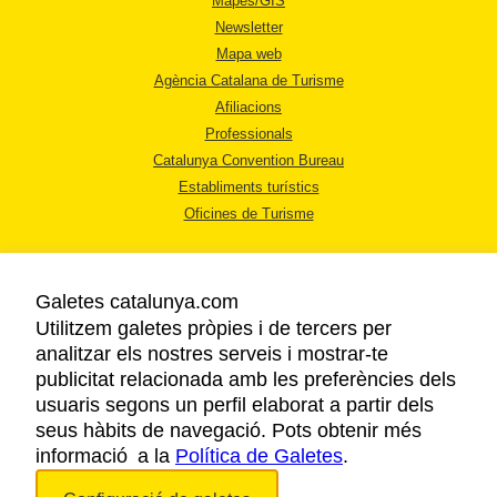
Mapes/GIS
Newsletter
Mapa web
Agència Catalana de Turisme
Afiliacions
Professionals
Catalunya Convention Bureau
Establiments turístics
Oficines de Turisme
Galetes catalunya.com
Utilitzem galetes pròpies i de tercers per
analitzar els nostres serveis i mostrar-te
AVÍS LEGAL
publicitat relacionada amb les preferències dels
POLÍTICA DE PRIVACITAT
usuaris segons un perfil elaborat a partir dels
COOKIES
seus hàbits de navegació. Pots obtenir més
informació a la
Política de Galetes
ACCESSIBILITAT
.