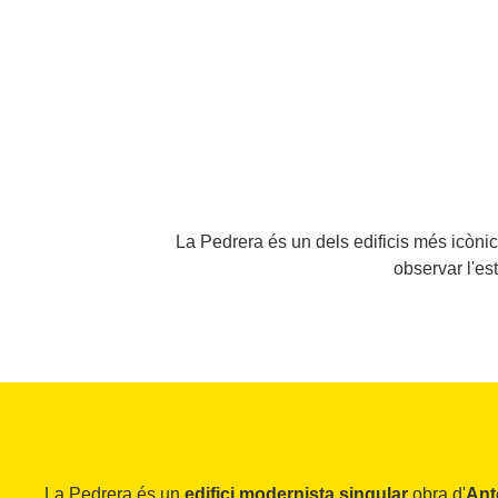
La Pedrera és un dels edificis més icòni
observar l'est
La Pedrera és un
edifici modernista singular
obra d'
Ant