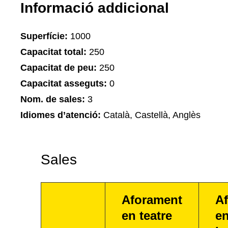
Informació addicional
Superfície:
1000
Capacitat total:
250
Capacitat de peu:
250
Capacitat asseguts:
0
Nom. de sales:
3
Idiomes d’atenció:
Català, Castellà, Anglès
Sales
Aforament
A
en teatre
e