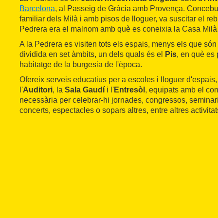
Barcelona
, al Passeig de Gràcia amb Provença. Concebu
familiar dels Milà i amb pisos de lloguer, va suscitar el re
Pedrera era el malnom amb què es coneixia la Casa Milà
A la Pedrera es visiten tots els espais, menys els que són p
dividida en set àmbits, un dels quals és el
Pis
, en què es
habitatge de la burgesia de l'època.
Ofereix serveis educatius per a escoles i lloguer d'espais
l'
Auditori
, la
Sala Gaudí
i l'
Entresòl
, equipats amb el conf
necessària per celebrar-hi jornades, congressos, seminari
concerts, espectacles o sopars altres, entre altres activitat