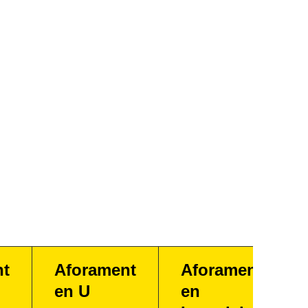
nt
Aforament
Aforament
en U
en