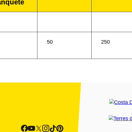
anquete
50
250