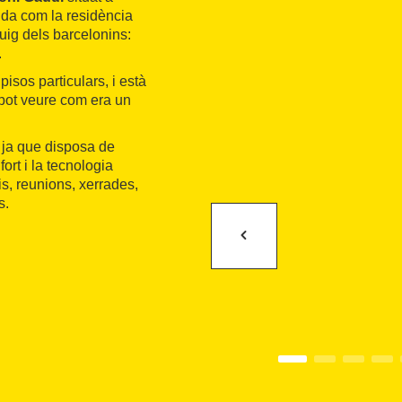
da com la residència
buig dels barcelonins:
.
isos particulars, i està
 pot veure com era un
, ja que disposa de
ort i la tecnologia
s, reunions, xerrades,
s.