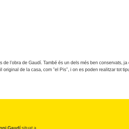
cs de l'obra de Gaudí. També és un dels més ben conservats, ja
il original de la casa, com "el Pis", i on es poden realitzar tot tipu
oni Gaudí
situat a