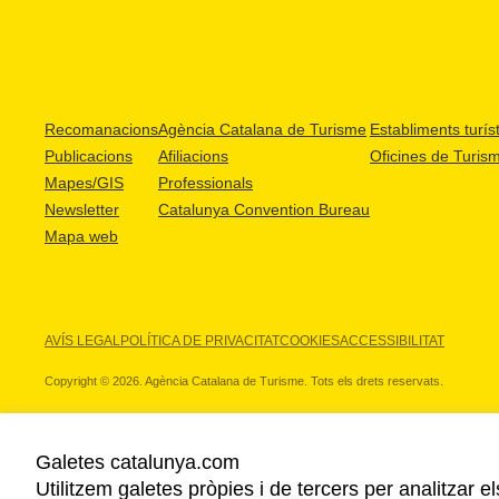
Recomanacions
Agència Catalana de Turisme
Establiments turíst
Publicacions
Afiliacions
Oficines de Turis
Mapes/GIS
Professionals
Newsletter
Catalunya Convention Bureau
Mapa web
AVÍS LEGAL
POLÍTICA DE PRIVACITAT
COOKIES
ACCESSIBILITAT
Copyright © 2026. Agència Catalana de Turisme. Tots els drets reservats.
Galetes catalunya.com
Utilitzem galetes pròpies i de tercers per analitzar e