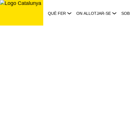
Saltar
al
QUÈ FER
ON ALLOTJAR-SE
SOB
contingut