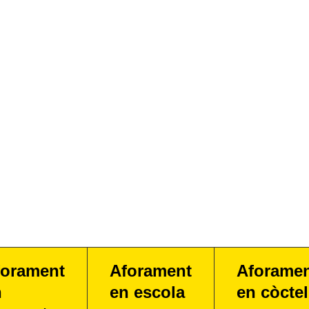
forament
Aforament
Aforame
n
en escola
en còctel