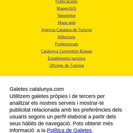
Publicacions
Mapes/GIS
Newsletter
Mapa web
Agència Catalana de Turisme
Afiliacions
Professionals
Catalunya Convention Bureau
Establiments turístics
Oficines de Turisme
Galetes catalunya.com
Utilitzem galetes pròpies i de tercers per
analitzar els nostres serveis i mostrar-te
AVÍS LEGAL
publicitat relacionada amb les preferències dels
POLÍTICA DE PRIVACITAT
usuaris segons un perfil elaborat a partir dels
COOKIES
seus hàbits de navegació. Pots obtenir més
informació a la
Política de Galetes
ACCESSIBILITAT
.