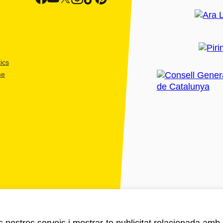
ics
me