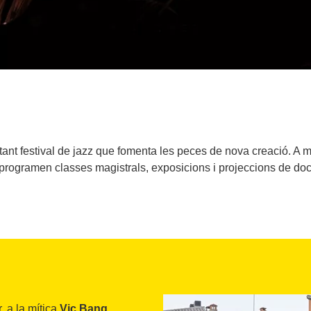
ant festival de jazz que fomenta les peces de nova creació. A mé
s programen classes magistrals, exposicions i projeccions de do
, a la mítica
Vic Bang