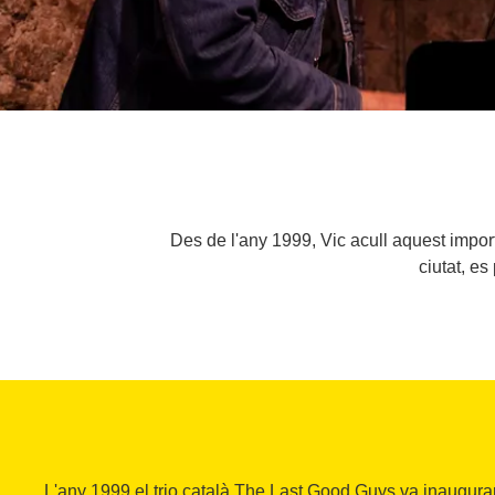
Des de l'any 1999, Vic acull aquest import
ciutat, e
L'any 1999 el trio català The Last Good Guys va inaugurar