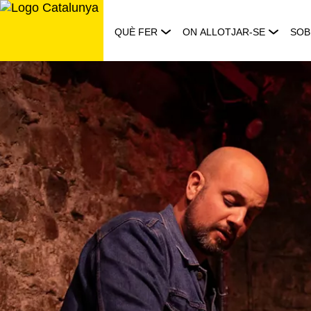
Saltar
al
QUÈ FER
ON ALLOTJAR-SE
SOB
contingut