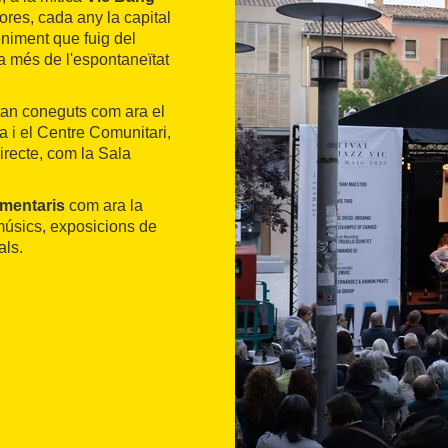
ores, cada any la capital
niment que fuig del
a més de l'espontaneïtat
an coneguts com ara el
a i el Centre Comunitari,
irecte, com la Sala
mentaris
com ara la
músics, exposicions de
als.