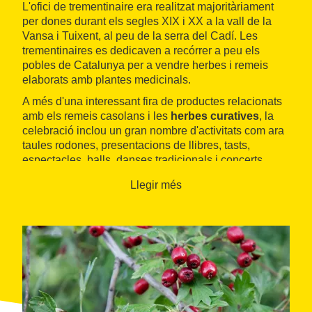
L'ofici de trementinaire era realitzat majoritàriament
per dones durant els segles XIX i XX a la vall de la
Vansa i Tuixent, al peu de la serra del Cadí. Les
trementinaires es dedicaven a recórrer a peu els
pobles de Catalunya per a vendre herbes i remeis
elaborats amb plantes medicinals.
A més d'una interessant fira de productes relacionats
amb els remeis casolans i les
herbes curatives
, la
celebració inclou un gran nombre d'activitats com ara
taules rodones, presentacions de llibres, tasts,
espectacles, balls, danses tradicionals i concerts
musicals.
Llegir més
La Festa i Fira de les Trementinaires pretén convertir
aquest antic ofici en una festa de la natura i el saber
tradicional. Entre les diferents activitats que
s'ofereixen trobareu tallers, sortides, visites guiades,
concerts o espectacles familiars.
Els visitants que s'apropin a la vall de la Vansa i
Tuixent durant aquest cap de setmana podran
participar en
itineraris botànics i naturalistes
pels