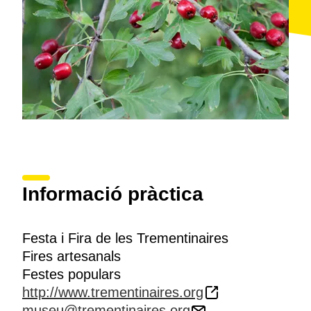
voltants, així com en diversos tallers i visites guiades
al
Museu de les Trementinaires
.
Informació pràctica
Festa i Fira de les Trementinaires
Fires artesanals
Festes populars
http://www.trementinaires.org
museu@trementinaires.org