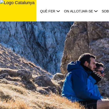
Saltar
al
QUÈ FER
ON ALLOTJAR-SE
SOB
contingut