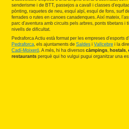
senderisme i de BTT, passejos a cavall i classes d'equita
pònting, raquetes de neu, esquí alpí, esquí de fons, surf d
ferrades o rutes en canoes canadenques. Així mateix, l'
parc d'aventura amb circuits pels arbres, ponts tibetans i t
nivells de dificultat.
Pedraforca Actiu està format per les empreses d'esports d
Pedraforca
, els ajuntaments de
Saldes
i
Vallcebre
i la dir
Cadí-Moixeró
. A més, hi ha diversos
càmpings
,
hostals
,
restaurants
perquè qui ho vulgui pugui organitzar una es