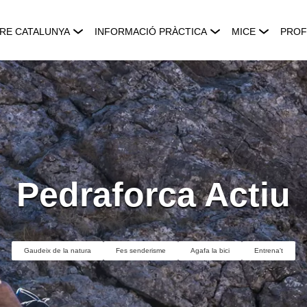
RE CATALUNYA
INFORMACIÓ PRÀCTICA
MICE
PROF
Pedraforca Actiu
Gaudeix de la natura
Fes senderisme
Agafa la bici
Entrena't