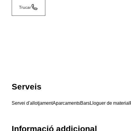
Trucar
Serveis
Servei d'allotjament
Aparcaments
Bars
Lloguer de material
Informació addicional