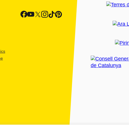
ics
me