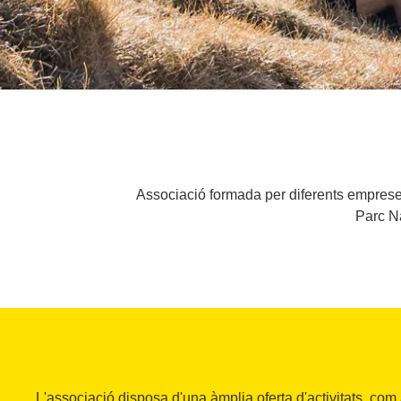
Associació formada per diferents empreses 
Parc Na
L'associació disposa d'una àmplia oferta d'activitats, com