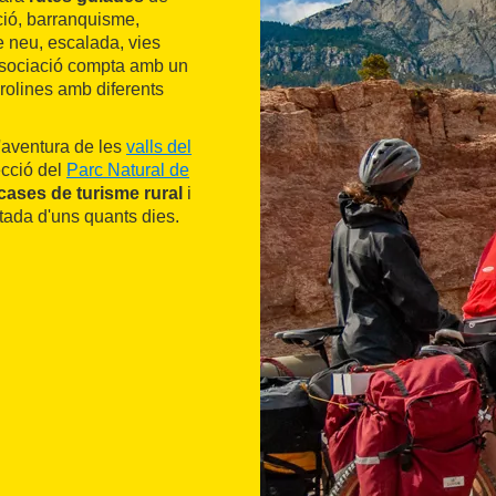
ció, barranquisme,
e neu, escalada, vies
associació compta amb un
irolines amb diferents
'aventura de les
valls del
ecció del
Parc Natural de
cases de turisme rural
i
tada d'uns quants dies.