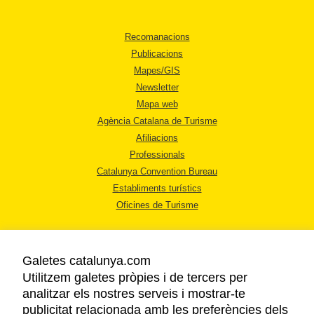
Recomanacions
Publicacions
Mapes/GIS
Newsletter
Mapa web
Agència Catalana de Turisme
Afiliacions
Professionals
Catalunya Convention Bureau
Establiments turístics
Oficines de Turisme
Galetes catalunya.com
Utilitzem galetes pròpies i de tercers per
analitzar els nostres serveis i mostrar-te
AVÍS LEGAL
publicitat relacionada amb les preferències dels