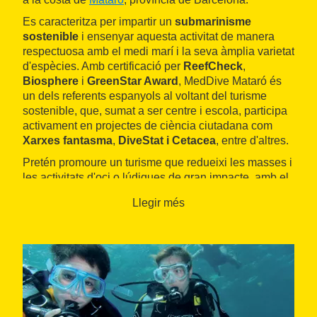
Es caracteritza per impartir un
submarinisme
sostenible
i ensenyar aquesta activitat de manera
respectuosa amb el medi marí i la seva àmplia varietat
d'espècies. Amb certificació per
ReefCheck
,
Biosphere
i
GreenStar Award
, MedDive Mataró és
un dels referents espanyols al voltant del turisme
sostenible, que, sumat a ser centre i escola, participa
activament en projectes de ciència ciutadana com
Xarxes fantasma
,
DiveStat i Cetacea
, entre d'altres.
Pretén promoure un turisme que redueixi les masses i
les activitats d'oci o lúdiques de gran impacte, amb el
compromís de practicar un submarinisme respectuós
Llegir més
amb l'entorn a on es realitza.