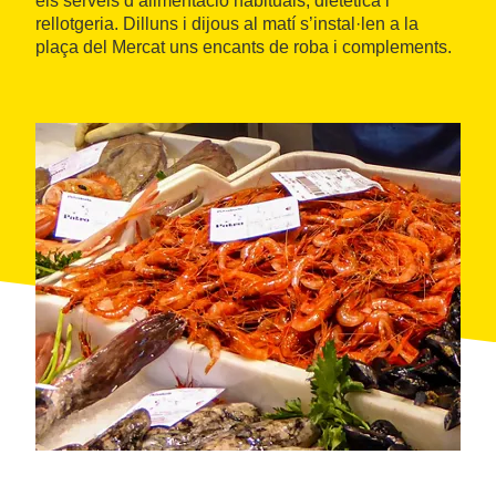
els serveis d’alimentació habituals, dietètica i
rellotgeria. Dilluns i dijous al matí s’instal·len a la
plaça del Mercat uns encants de roba i complements.