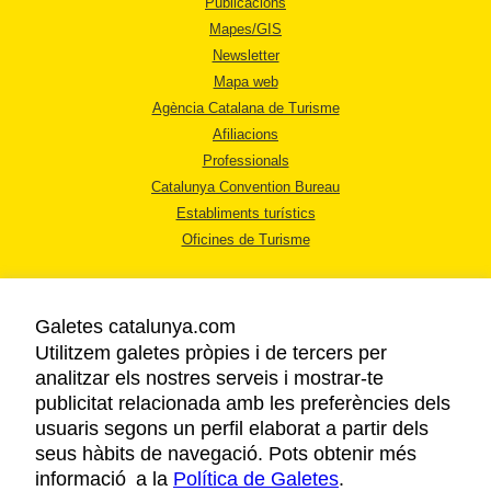
Publicacions
Mapes/GIS
Newsletter
Mapa web
Agència Catalana de Turisme
Afiliacions
Professionals
Catalunya Convention Bureau
Establiments turístics
Oficines de Turisme
Galetes catalunya.com
Utilitzem galetes pròpies i de tercers per
analitzar els nostres serveis i mostrar-te
AVÍS LEGAL
publicitat relacionada amb les preferències dels
POLÍTICA DE PRIVACITAT
usuaris segons un perfil elaborat a partir dels
COOKIES
seus hàbits de navegació. Pots obtenir més
informació a la
Política de Galetes
ACCESSIBILITAT
.