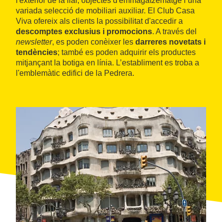
l'exterior de la llar, objectes d'emmagatzematge i una
variada selecció de mobiliari auxiliar. El Club Casa
Viva ofereix als clients la possibilitat d'accedir a
descomptes exclusius i promocions
. A través del
newsletter
, es poden conèixer les
darreres novetats i
tendències
; també es poden adquirir els productes
mitjançant la botiga en línia. L’establiment es troba a
l'emblemàtic edifici de la Pedrera.