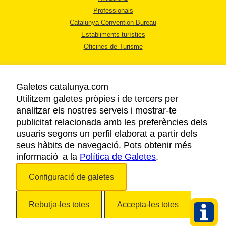
Professionals
Catalunya Convention Bureau
Establiments turístics
Oficines de Turisme
Galetes catalunya.com
Utilitzem galetes pròpies i de tercers per
analitzar els nostres serveis i mostrar-te
AVÍS LEGAL
publicitat relacionada amb les preferències dels
POLÍTICA DE PRIVACITAT
usuaris segons un perfil elaborat a partir dels
COOKIES
seus hàbits de navegació. Pots obtenir més
informació a la
Política de Galetes
ACCESSIBILITAT
.
Configuració de galetes
Copyright © 2026. Agència Catalana de Turisme. Tots els drets reservats.
Rebutja-les totes
Accepta-les totes