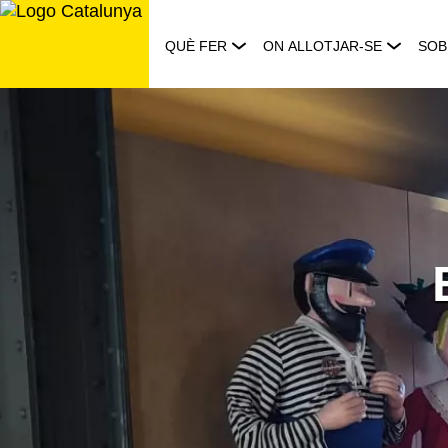
Saltar
al
QUÈ FER
ON ALLOTJAR-SE
SOB
contingut