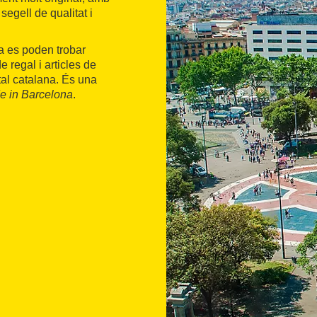
egell de qualitat i
ga es poden trobar
 regal i articles de
ital catalana. És una
e in Barcelona
.