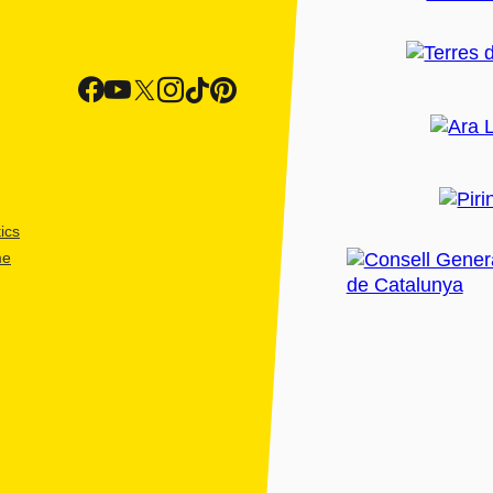
ics
me