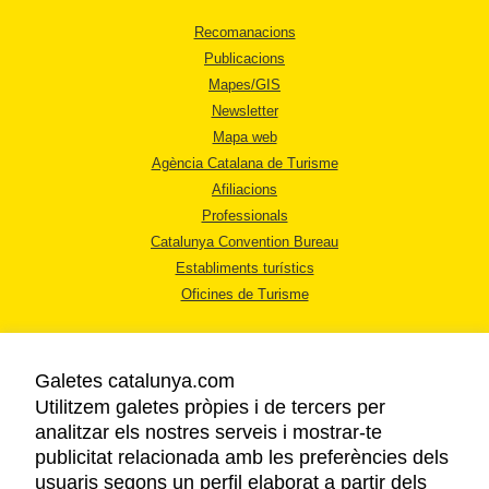
Recomanacions
Publicacions
Mapes/GIS
Newsletter
Mapa web
Agència Catalana de Turisme
Afiliacions
Professionals
Catalunya Convention Bureau
Establiments turístics
Oficines de Turisme
Galetes catalunya.com
Utilitzem galetes pròpies i de tercers per
analitzar els nostres serveis i mostrar-te
AVÍS LEGAL
publicitat relacionada amb les preferències dels
POLÍTICA DE PRIVACITAT
usuaris segons un perfil elaborat a partir dels