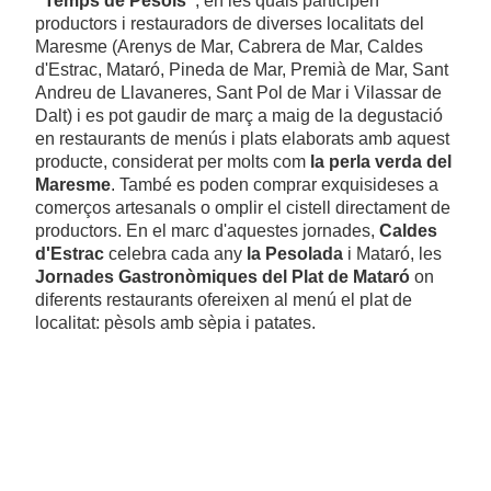
"Temps de Pèsols"
, en les quals participen
productors i restauradors de diverses localitats del
Maresme (Arenys de Mar, Cabrera de Mar, Caldes
d'Estrac, Mataró, Pineda de Mar, Premià de Mar, Sant
Andreu de Llavaneres, Sant Pol de Mar i Vilassar de
Dalt) i es pot gaudir de març a maig de la degustació
en restaurants de menús i plats elaborats amb aquest
producte, considerat per molts com
la perla verda del
Maresme
. També es poden comprar exquisideses a
comerços artesanals o omplir el cistell directament de
productors. En el marc d'aquestes jornades,
Caldes
d'Estrac
celebra cada any
la Pesolada
i Mataró, les
Jornades Gastronòmiques del Plat de Mataró
on
diferents restaurants ofereixen al menú el plat de
localitat: pèsols amb sèpia i patates.