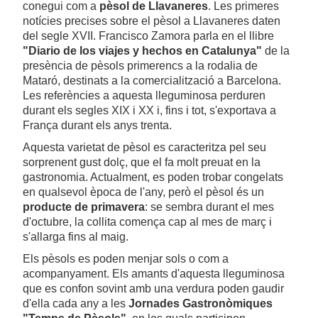
conegui com a
pèsol de Llavaneres
. Les primeres
notícies precises sobre el pèsol a Llavaneres daten
del segle XVII. Francisco Zamora parla en el llibre
"Diario de los viajes y hechos en Catalunya"
de la
presència de pèsols primerencs a la rodalia de
Mataró, destinats a la comercialització a Barcelona.
Les referències a aquesta lleguminosa perduren
durant els segles XIX i XX i, fins i tot, s'exportava a
França durant els anys trenta.
Aquesta varietat de pèsol es caracteritza pel seu
sorprenent gust dolç, que el fa molt preuat en la
gastronomia. Actualment, es poden trobar congelats
en qualsevol època de l'any, però el pèsol és un
producte de primavera
: se sembra durant el mes
d'octubre, la collita comença cap al mes de març i
s'allarga fins al maig.
Els pèsols es poden menjar sols o com a
acompanyament. Els amants d'aquesta lleguminosa
que es confon sovint amb una verdura poden gaudir
d'ella cada any a les
Jornades Gastronòmiques