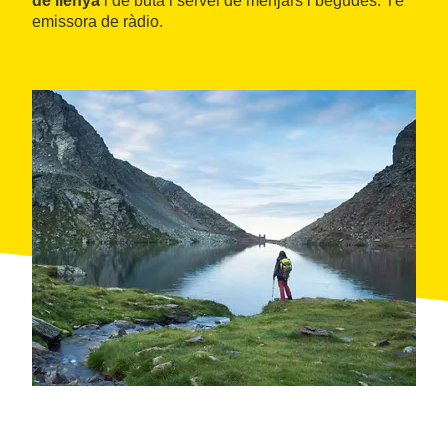
de llenya
i de butà i servei de menjars i begudes. Té
emissora de ràdio.