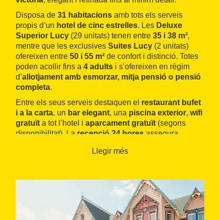
Disposa de
31 habitacions
amb tots els serveis
propis d’un
hotel de cinc estrelles
. Les
Deluxe
Superior Lucy
(29 unitats) tenen entre
35 i 38 m²
,
mentre que les exclusives
Suites Lucy
(2 unitats)
ofereixen entre
50 i 55 m²
de confort i distinció. Totes
poden acollir fins a
4 adults
i s’ofereixen en règim
d’
allotjament amb esmorzar, mitja pensió o pensió
completa
.
Entre els seus serveis destaquen el
restaurant bufet
i a la carta
, un
bar elegant
, una
piscina exterior
,
wifi
gratuït
a tot l’hotel i
aparcament gratuït
(segons
disponibilitat). La
recepció 24 hores
assegura
atenció constant durant tota l’estada.
Llegir més
Un dels seus grans avantatges és l’accés directe a
PortAventura Park
per l’àrea del Far West, així com
l’entrada al Lounge Club, un espai exclusiu
disponible cada vespre de 19:00 h a 20:30 h. Aquest
hotel és la combinació perfecta d’immersió temàtica,
confort i servei exclusiu.