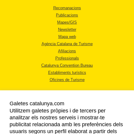
Recomanacions
Publicacions
Mapes/GIS
Newsletter
Mapa web
Agència Catalana de Turisme
Afiliacions
Professionals
Catalunya Convention Bureau
Establiments turístics
Oficines de Turisme
Galetes catalunya.com
Utilitzem galetes pròpies i de tercers per
analitzar els nostres serveis i mostrar-te
AVÍS LEGAL
publicitat relacionada amb les preferències dels
POLÍTICA DE PRIVACITAT
usuaris segons un perfil elaborat a partir dels